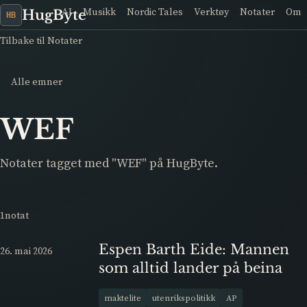
AI
Musikk
Nordic Tales
Verktøy
Notater
Om
HugByte
HB
Tilbake til Notater
Alle emner
WEF
Notater tagget med "WEF" på HugByte.
1notat
Espen Barth Eide: Mannen
26. mai 2026
som alltid lander på beina
maktelite
utenrikspolitikk
AP