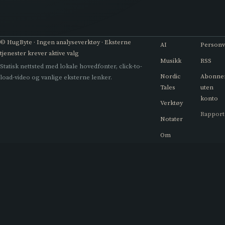
© HugByte · Ingen analyseverktøy · Eksterne
AI
Person
tjenester krever aktive valg
Musikk
RSS
Statisk nettsted med lokale hovedfonter, click-to-
Nordic
Abonne
load-video og vanlige eksterne lenker.
Tales
uten
konto
Verktøy
Rapport
Notater
Om