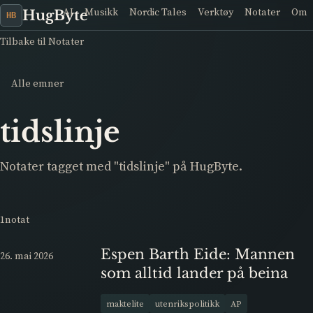
AI
Musikk
Nordic Tales
Verktøy
Notater
Om
HugByte
HB
Tilbake til Notater
Alle emner
tidslinje
Notater tagget med "tidslinje" på HugByte.
1notat
Espen Barth Eide: Mannen
26. mai 2026
som alltid lander på beina
maktelite
utenrikspolitikk
AP