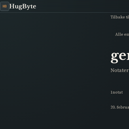
HugByte
HB
Tilbake ti
Alle e
ge
Notater
1notat
20. febru