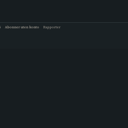
S
Abonner uten konto
Rapporter