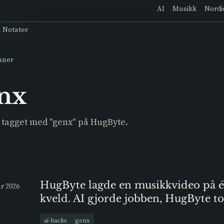
AI
Musikk
Nordi
l Notater
mner
nx
 tagget med "genx" på HugByte.
HugByte lagde en musikkvideo på 
ar 2026
kveld. AI gjorde jobben, HugByte t
æren.
ai-hacks
genx