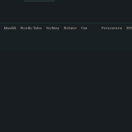
Musikk
Nordic Tales
Verktøy
Notater
Om
Personvern
RS