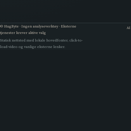
© HugByte · Ingen analyseverktøy · Eksterne
AI
tjenester krever aktive valg
Statisk nettsted med lokale hovedfonter, click-to-
load-video og vanlige eksterne lenker.