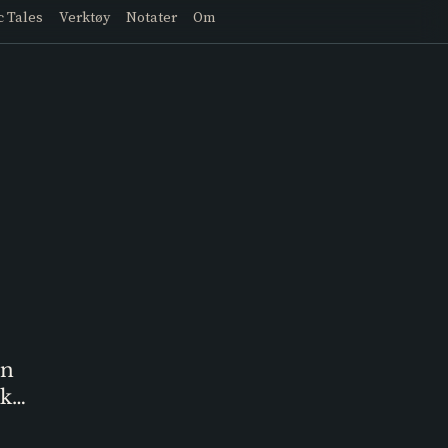
c Tales
Verktøy
Notater
Om
én
ok