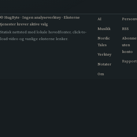
© HugByte · Ingen analyseverktøy · Eksterne
AI
Person
tjenester krever aktive valg
Musikk
RSS
Statisk nettsted med lokale hovedfonter, click-to-
Nordic
Abonne
load-video og vanlige eksterne lenker.
Tales
uten
konto
Verktøy
Rapport
Notater
Om