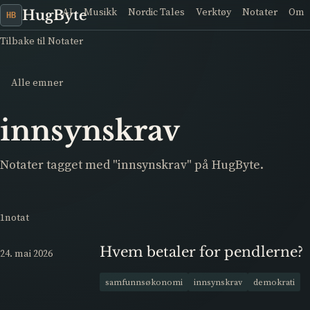
AI
Musikk
Nordic Tales
Verktøy
Notater
Om
HugByte
HB
Tilbake til Notater
Alle emner
innsynskrav
Notater tagget med "innsynskrav" på HugByte.
1notat
Hvem betaler for pendlerne?
24. mai 2026
samfunnsøkonomi
innsynskrav
demokrati