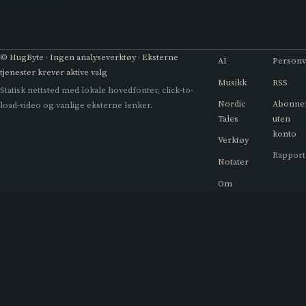
© HugByte · Ingen analyseverktøy · Eksterne
AI
Person
tjenester krever aktive valg
Musikk
RSS
Statisk nettsted med lokale hovedfonter, click-to-
Nordic
Abonne
load-video og vanlige eksterne lenker.
Tales
uten
konto
Verktøy
Rapport
Notater
Om