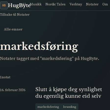
AI
Musikk
Nordic Tales
Verktøy
Notater
Om
HugByte
HB
Tilbake til Notater
Alle emner
markedsføring
Notater tagget med "markedsføring" på HugByte.
1notat
Slutt å kjøpe deg synlighet
16. februar 2026
du egentlig kunne eid selv
markedsføring
branding