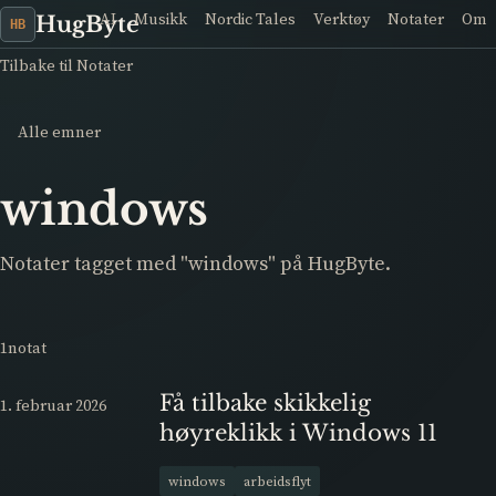
AI
Musikk
Nordic Tales
Verktøy
Notater
Om
HugByte
HB
Tilbake til Notater
Alle emner
windows
Notater tagget med "windows" på HugByte.
1notat
Få tilbake skikkelig
1. februar 2026
høyreklikk i Windows 11
windows
arbeidsflyt