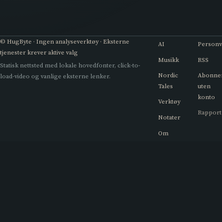
© HugByte · Ingen analyseverktøy · Eksterne
AI
Person
tjenester krever aktive valg
Musikk
RSS
Statisk nettsted med lokale hovedfonter, click-to-
Nordic
Abonne
load-video og vanlige eksterne lenker.
Tales
uten
konto
Verktøy
Rapport
Notater
Om