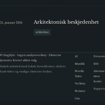
Arkitektonisk beskjedenhet
21. januar 2026
arkitektur
© HugByte · Ingen analyseverktøy · Eksterne
AI
Person
tjenester krever aktive valg
Musikk
RSS
Statisk nettsted med lokale hovedfonter, click-to-
Nordic
Abonne
load-video og vanlige eksterne lenker.
Tales
uten
konto
Verktøy
Rapport
Notater
Om