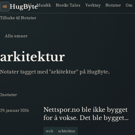
AI
Musikk
Nordic Tales
Verktøy
Notater
Om
HugByte
HB
Tilbake til Notater
Alle emner
arkitektur
Notater tagget med "arkitektur" på HugByte.
2notater
Nettspor.no ble ikke bygget
29. januar 2026
for å vokse. Det ble bygget
for å fungere.
web
arkitektur