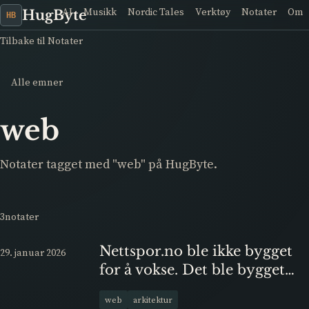
AI
Musikk
Nordic Tales
Verktøy
Notater
Om
HugByte
HB
Tilbake til Notater
Alle emner
web
Notater tagget med "web" på HugByte.
3notater
Nettspor.no ble ikke bygget
29. januar 2026
for å vokse. Det ble bygget
for å fungere.
web
arkitektur