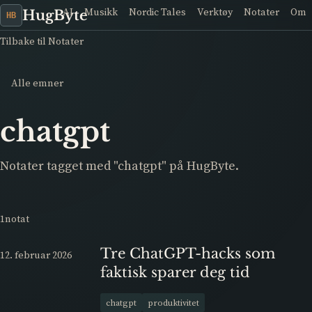
AI
Musikk
Nordic Tales
Verktøy
Notater
Om
HugByte
HB
Tilbake til Notater
Alle emner
chatgpt
Notater tagget med "chatgpt" på HugByte.
1notat
Tre ChatGPT-hacks som
12. februar 2026
faktisk sparer deg tid
chatgpt
produktivitet