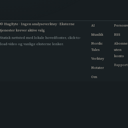
© HugByte · Ingen analyseverktøy · Eksterne
AI
Person
tjenester krever aktive valg
Musikk
RSS
Statisk nettsted med lokale hovedfonter, click-to-
Nordic
Abonne
load-video og vanlige eksterne lenker.
Tales
uten
konto
Verktøy
Rapport
Notater
Om