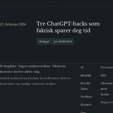
Tre ChatGPT-hacks som
12. februar 2026
faktisk sparer deg tid
chatgpt
produktivitet
© HugByte · Ingen analyseverktøy · Eksterne
AI
Person
tjenester krever aktive valg
Musikk
RSS
Statisk nettsted med lokale hovedfonter, click-to-
Nordic
Abonne
load-video og vanlige eksterne lenker.
Tales
uten
konto
Verktøy
Rapport
Notater
Om