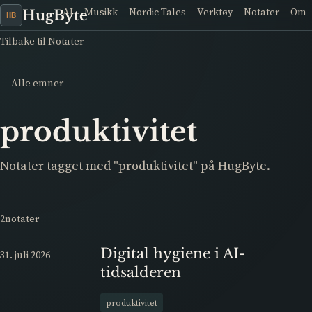
AI
Musikk
Nordic Tales
Verktøy
Notater
Om
HugByte
HB
Tilbake til Notater
Alle emner
produktivitet
Notater tagget med "produktivitet" på HugByte.
2notater
Digital hygiene i AI-
31. juli 2026
tidsalderen
produktivitet