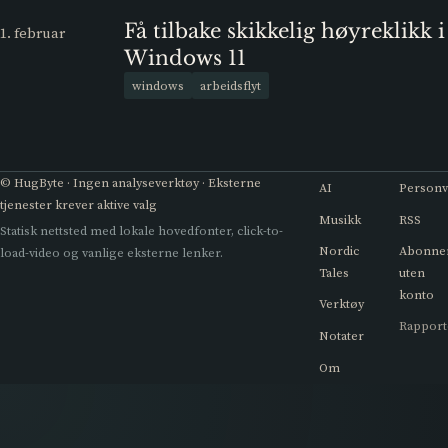
Få tilbake skikkelig høyreklikk i
1. februar
Windows 11
windows
arbeidsflyt
© HugByte · Ingen analyseverktøy · Eksterne
AI
Person
tjenester krever aktive valg
Musikk
RSS
Statisk nettsted med lokale hovedfonter, click-to-
Nordic
Abonne
load-video og vanlige eksterne lenker.
Tales
uten
konto
Verktøy
Rapport
Notater
Om