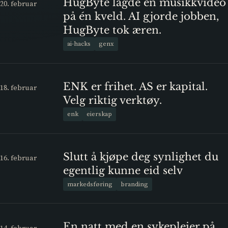
HugByte lagde en musikkvideo
20. februar
på én kveld. AI gjorde jobben,
HugByte tok æren.
ai-hacks
genx
ENK er frihet. AS er kapital.
18. februar
Velg riktig verktøy.
enk
eierskap
Slutt å kjøpe deg synlighet du
16. februar
egentlig kunne eid selv
markedsføring
branding
En natt med en sykepleier på
14. februar