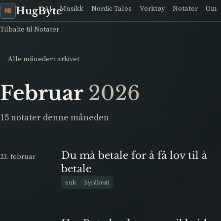
AI
Musikk
Nordic Tales
Verktøy
Notater
Om
HugByte
HB
Tilbake til Notater
Alle måneder i arkivet
Februar
2026
15 notater denne måneden
Du må betale for å få lov til å
23. februar
betale
enk
byråkrati